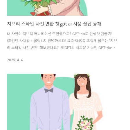
지브리 스타일 사진 변환 챗gpt ai 사용 꿀팁 공개
내 사진이 지브리 애니메이션 주인공으로? GPT-4o로 인생샷 만들기!
(초간단 사용법 + 꿀팁) 🌟 안녕하세요! 요즘 SNS를 뜨겁게 달구는 '지브
리 스타일 사진 변환' 해보셨나요? 챗GPT의 새로운 기능인 GPT-4o를
이용하면 누구나 쉽고 빠르게 자신의 사진을 지브리 애니메이션처럼 만
2025. 4. 4.
들 수 있습니다. 마치 스튜디오 지브리 영화 속 주인공이 된 듯한 특별한
경험을 선사하는 이 기능, 지금부터 쉽고 자세하게 알려드릴게요! 👀 1️⃣
GPT-4o 지브리 스타일 사진 변환, 왜 인기일까? 🤔누구나 쉽게: 복잡한
프로그램 설치 없이, 간단한 프롬프트 입력만으로 가능! 📢 놀라운 퀄리
티: AI가 사진 속 인물과 배경을 자연스럽게 분석하여 완성도 높은 결과
물을 제공! SNS 인기템으로 자리잡은 이..