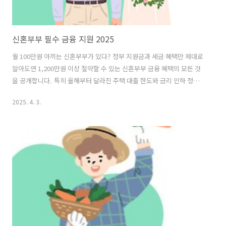
신혼부부 필수 금융 지원 2025
월 100만원 아끼는 신혼부부가 있다? 정부 지원금과 세금 혜택만 제대로
알아도연 1,200만원 이상 절약할 수 있는 신혼부부 금융 혜택의 모든 것
을 공개합니다. 특히 올해부터 달라진 주택 대출 한도와 금리 인하 정책
은 꼭 확인하세요! 목차신혼부부 금융 지원 정책 개요주택 구입 및 임대
2025. 4. 3.
지원 정책대출 지원 정책세금 혜택기타 생활 지원 정책신청 방법 및 자격
조건자주 묻는 질문 (FAQ) 신혼부부 금융 지원 정책 개요결혼을 앞두고
있거나 신혼생활을 시작한 부부들에게 국가와 금융기관에서는 다양한
금융 지원 혜택을 제공하고 있습니다. 2025년 기준 최신 정보로 신혼부
부가 꼭 알아야 할 금융 지원 정책을 한눈에 파악할 수 있도록 정리했습
니다. 신혼부부 지원 정책의 주요 혜택:저금리 주택 대출전월세 자금 지
원..