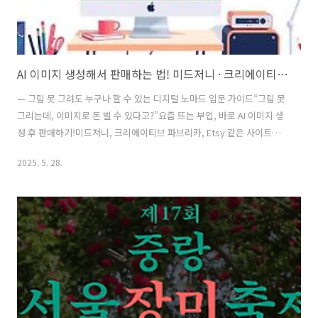
AI 이미지 생성해서 판매하는 법! 미드저니 · 크리에이티브 파브리카로 집에서 수익 만들기 (ft. 프롬프트 예시)
— 그림 못 그려도 누구나 할 수 있는 디지털 노마드 입문 가이드“그림 못
그리는데, 이미지로 돈 벌 수 있다고?”요즘 뜨는 부업, 바로 AI 이미지 생
성 후 판매하기!미드저니, 크리에이티브 파브리카, Etsy 같은 사이트에
서누구나 만든 이미지를 올리고 수익을 얻을 수 있어요. ✔️ 실제 판매가
2025. 5. 28.
가능한 플랫폼✔️ 프롬프트 작성법✔️ 감성 이미지 예시✔️ 수익화 팁까지!
이 글 하나로, AI 이미지 판매 입문 가이드 완성해보세요.💡 본문 목차AI
이미지 판매란?필요한 준비물대표 플랫폼 소개 (미드저니, 크리에이티브
파브리카, Etsy)프롬프트 작성 예시이미지 판매 등록하는 법수익 내기
위한 팁자주 묻는 질문 정리🧠 1. AI 이미지 판매란?AI 툴에 프롬프트(명
령어)를 입력해서고퀄리티 이미지를 생성하..