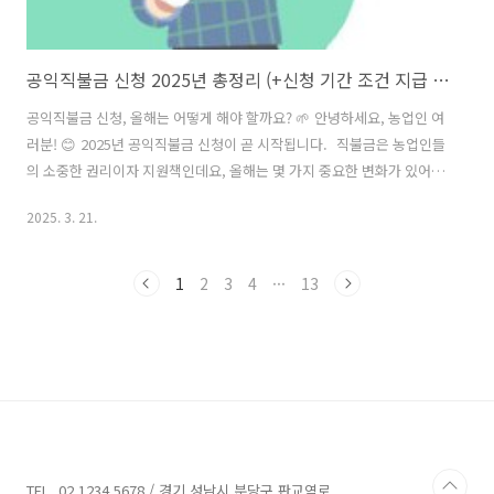
공익직불금 신청 2025년 총정리 (+신청 기간 조건 지급 단가)
공익직불금 신청, 올해는 어떻게 해야 할까요? 🌱 안녕하세요, 농업인 여
러분! 😊 2025년 공익직불금 신청이 곧 시작됩니다. 직불금은 농업인들
의 소중한 권리이자 지원책인데요, 올해는 몇 가지 중요한 변화가 있어
요. 신청 기간과 방법을 놓치지 않도록 꼼꼼히 정리해 보았습니다! 👉
2025. 3. 21.
"나도 받을 수 있을까?" 궁금하시다면, 아래 내용을 확인하고 바로 준비
해보세요! 📌 2025년 공익직불금 주요 변경사항 올해 직불금 제도에는
몇 가지 중요한 변화가 있습니다. 특히, 지급 단가 인상과 신청 절차 간
1
2
3
4
···
13
소화가 눈에 띄는데요! ✅ 소농직불금 인상 → 지난해보다 5% 증가하여
연 120만 원 지급✅ 친환경 농가 인센티브 확대 → 최대 30만 원 추가 지
원 ✅ 온라인 신청 시스템 개선 → 더욱 간편하게 신..
TEL. 02.1234.5678 / 경기 성남시 분당구 판교역로