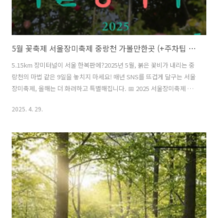
5월 꽃축제 서울장미축제 중랑천 가볼만한곳 (+주차팁 지도)
5.15km 장미터널이 서울 한복판에?2025년 5월, 붉은 꽃비가 내리는 중
랑천의 마법 같은 9일을 놓치지 마세요! 매년 SNS를 뜨겁게 달구는 서울
장미축제, 올해는 더 화려하고 특별해집니다. 📅 2025 서울장미축제 핵
심 정보 축제 기간: 2025년 5월 16일(금) ~ 5월 24일(토) [총 9일간] 장소:
2025. 4. 29.
중랑장미공원 (중랑천 묵동교 ~ 겸재교 구간) 입장료: 무료 (일부 체험 프
로그램 유료) 주최: 중랑문화재단 서울 최대 규모의 꽃 축제인 제17회 중
랑 서울장미축제가 2025년 5월 돌아옵니다! 5.15km에 달하는 장대한
장미 터널과 다양한 문화 프로그램을 한 곳에서 즐길 수 있는 특별한 기
회를 놓치지 마세요. 🌹 서울장미축제만의 5가지 특별함1. 국내 최대
5.15km 장미 터널중랑천..